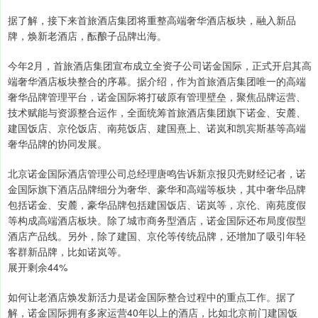
据了解，接下来首旅酒店集团将重整高端奢华酒店板块，融入新品
牌，焕新老酒店，酝酿子品牌出海。
今年2月，首旅酒店集团宣布成立全资子公司诺金国际，正式开启其高
端奢华酒店板块整合的序幕。据介绍，作为首旅酒店集团唯一的高端
奢华品牌管理平台，诺金国际将打破原有管理壁垒，聚焦品牌运营、
技术赋能与资源整合运作，全面统筹首旅酒店集团旗下诺金、安麓、
建国饭店、京伦饭店、南苑饭店、建国熹上、诺岚和凯宾斯基等高端
奢华品牌的协同发展。
北京诺金国际酒店管理公司总经理唐鸣告诉新京报贝壳财经记者，诺
金国际旗下酒店品牌细分为奢华、豪华和高端等板块，其中奢华品牌
包括诺金、安麓，豪华品牌包括建国饭店、诺岚等，京伦、南苑度假
等构成高端酒店板块。除了城市商务型酒店，诺金国际还布局度假型
酒店产品线。另外，除了建国、京伦等传统品牌，还增加了吸引年轻
客群新品牌，比如诺岚等。
展开剩余44%
如何让老酒店焕发新活力是诺金国际整合过程中的重点工作。据了
解，诺金国际拥有多家运营40年以上的酒店，比如北京前门建国饭