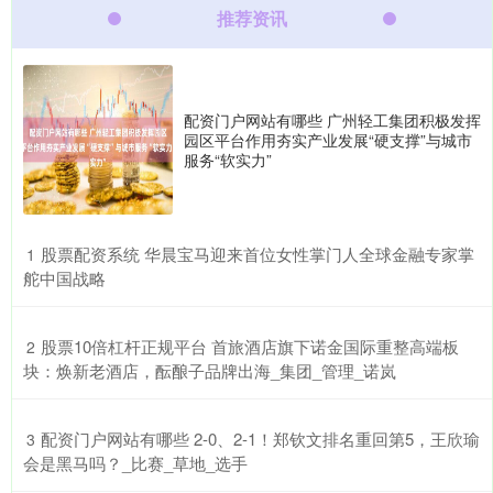
推荐资讯
配资门户网站有哪些 广州轻工集团积极发挥
园区平台作用夯实产业发展“硬支撑”与城市
服务“软实力”
​股票配资系统 华晨宝马迎来首位女性掌门人全球金融专家掌
1
舵中国战略
​股票10倍杠杆正规平台 首旅酒店旗下诺金国际重整高端板
2
块：焕新老酒店，酝酿子品牌出海_集团_管理_诺岚
​配资门户网站有哪些 2-0、2-1！郑钦文排名重回第5，王欣瑜
3
会是黑马吗？_比赛_草地_选手