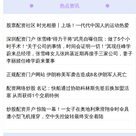
热点资讯
股票配资社区 时光相册丨上场！一代代中国人的运动热爱
深圳配资门户 张雪峰“得力干将”武亮自曝住院：做了5个小
时手术！“关于公司的事情，时间会证明一切！”其现任峰学
蔚来总经理，张雪峰女儿张姩菡近期再接手三家公司，妻子
李丽婧任峰学蔚来董事
正规配资门户网站 伊朗称美军袭击造成8名伊朗军人死亡
配资网络炒股 名记：快船通过协助科林斯先签后换加盟活
塞 从而获得1个交易特例
炒股配资开户 惊险一幕！一女子在奥地利乘滑翔伞时伞具
遭小型飞机撞穿，空中失控旋转最终安全着陆