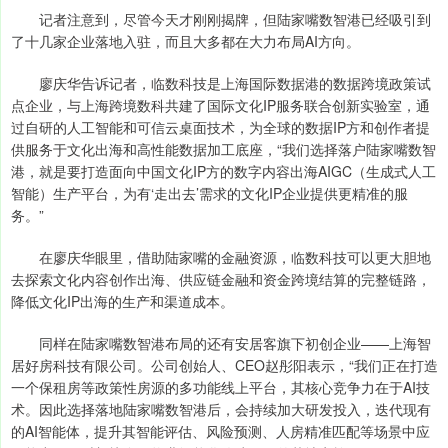
记者注意到，尽管今天才刚刚揭牌，但陆家嘴数智港已经吸引到
了十几家企业落地入驻，而且大多都在大力布局AI方向。
廖庆华告诉记者，临数科技是上海国际数据港的数据跨境政策试
点企业，与上海跨境数科共建了国际文化IP服务联合创新实验室，通
过自研的人工智能和可信云桌面技术，为全球的数据IP方和创作者提
供服务于文化出海和高性能数据加工底座，“我们选择落户陆家嘴数智
港，就是要打造面向中国文化IP方的数字内容出海AIGC（生成式人工
智能）生产平台，为有‘走出去’需求的文化IP企业提供更精准的服
务。”
在廖庆华眼里，借助陆家嘴的金融资源，临数科技可以更大胆地
去探索文化内容创作出海、供应链金融和资金跨境结算的完整链路，
降低文化IP出海的生产和渠道成本。
同样在陆家嘴数智港布局的还有安居客旗下初创企业——上海智
居好房科技有限公司。公司创始人、CEO赵彤阳表示，“我们正在打造
一个保租房等政策性房源的多功能线上平台，其核心竞争力在于AI技
术。因此选择落地陆家嘴数智港后，会持续加大研发投入，迭代现有
的AI智能体，提升其智能评估、风险预测、人房精准匹配等场景中应