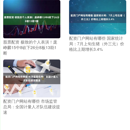
配资门户网站有哪些 国家统计
股票配资 极致的个人表演！庞
局：7月上旬生猪（外三元）价
峥麟15中8砍下26分8板13助1
格比上期增长3.4%
断
配资门户网站有哪些 市场监管
总局：全国计量人才队伍建设提
速