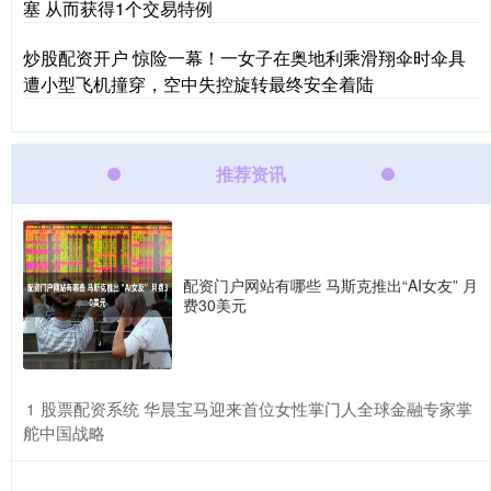
塞 从而获得1个交易特例
炒股配资开户 惊险一幕！一女子在奥地利乘滑翔伞时伞具
遭小型飞机撞穿，空中失控旋转最终安全着陆
推荐资讯
配资门户网站有哪些 马斯克推出“AI女友” 月
费30美元
​股票配资系统 华晨宝马迎来首位女性掌门人全球金融专家掌
1
舵中国战略