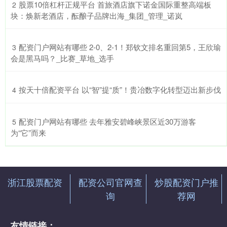
​股票10倍杠杆正规平台 首旅酒店旗下诺金国际重整高端板
2
块：焕新老酒店，酝酿子品牌出海_集团_管理_诺岚
​配资门户网站有哪些 2-0、2-1！郑钦文排名重回第5，王欣瑜
3
会是黑马吗？_比赛_草地_选手
​按天十倍配资平台 以“智”提“质”！贵冶数字化转型迈出新步伐
4
​配资门户网站有哪些 去年雅安碧峰峡景区近30万游客
5
为“它”而来
浙江股票配资
配资公司官网查
炒股配资门户推
询
荐网
友情链接：