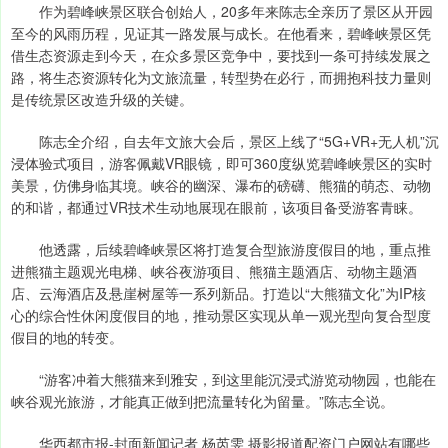
作为碧峰峡景区联合创始人，20多年来陈志全亲历了景区从开园
至今的风雨历程，见证其一路发展与成长。在他看来，碧峰峡景区凭
借生态资源走到今天，在众多景区竞争中，要找到一条可持续发展之
路，将生态资源转化为文旅流量，转型势在必行，而拥抱科技力量则
是传统景区改造升级的关键。
陈志全介绍，自去年文旅大会后，景区上线了“5G+VR+无人机”沉
浸体验式项目，游客佩戴VR眼镜，即可360度纵览碧峰峡景区的实时
美景，仿佛身临其境。峡谷的幽深、瀑布的磅礴、熊猫的萌态、动物
的和谐，都通过VR技术生动地展现在眼前，该项目备受游客青睐。
他透露，后续碧峰峡景区将打造复合型旅游度假目的地，重点推
进熊猫主题观光电梯、峡谷夜游项目、熊猫主题酒店、动物主题酒
店、云海酒店及悬崖树屋等一系列新品。打造以“大熊猫文化”为IP核
心的综合性休闲度假目的地，推动景区实现从单一观光型向复合型度
假目的地的转变。
“游客冲着大熊猫来到雅安，到这里能沉浸式游览动物园，也能在
峡谷观光旅游，才能真正做到把流量转化为留量。”陈志全说。
华西都市报-封面新闻记者 杨芮雯 摄影报道配资门户网站有哪些