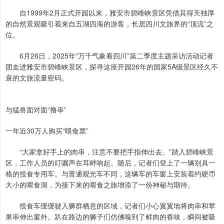
自1999年2月正式开园以来，雅安市碧峰峡景区凭借其得天独厚
的自然景观吸引着来自五湖四海的游客，长居四川文旅界的“顶流”之
位。
6月26日，2025年“万千气象看四川”第二季度主题采访活动记者
团走进雅安市碧峰峡景区，探寻这座开园26年的国家5A级景区经久不
衰的文旅流量密码。
与猛兽面对面“撸串”
一年近30万人购买“喂食票”
“大家拿好手上的肉串，注意不要把手指伸出去。”踏入碧峰峡景
区，工作人员的叮嘱声在耳畔响起。随后，记者们登上了一辆别具一
格的投食专用车。与普通观光车不同，这辆车的车窗上安装着约硬币
大小的喂食洞，为接下来的喂食之旅增添了一份神秘与期待。
投食车缓缓驶入狮群栖息的区域，记者们小心翼翼地将肉串和苹
果串伸出窗外。趴在路边的狮子们仿佛嗅到了鲜肉的香味，瞬间被吸