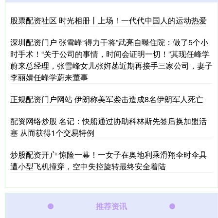
股票配资社区 时光相册丨上场！一代代中国人的运动热爱
深圳配资门户 张雪峰“得力干将”武亮自曝住院：做了5个小
时手术！“关于公司的事情，时间会证明一切！”其现任峰学
蔚来总经理，张雪峰女儿张姩菡近期再接手三家公司，妻子
李丽婧任峰学蔚来董事
正规配资门户网站 伊朗称美军袭击造成8名伊朗军人死亡
配资网络炒股 名记：快船通过协助科林斯先签后换加盟活
塞 从而获得1个交易特例
炒股配资开户 惊险一幕！一女子在奥地利乘滑翔伞时伞具
遭小型飞机撞穿，空中失控旋转最终安全着陆
推荐资讯