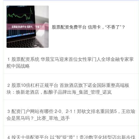
股票配资免费平台 信用卡，“不香了”？
​股票配资系统 华晨宝马迎来首位女性掌门人全球金融专家掌
1
舵中国战略
​股票10倍杠杆正规平台 首旅酒店旗下诺金国际重整高端板
2
块：焕新老酒店，酝酿子品牌出海_集团_管理_诺岚
​配资门户网站有哪些 2-0、2-1！郑钦文排名重回第5，王欣瑜
3
会是黑马吗？_比赛_草地_选手
​按天十倍配资平台 以“智”提“质”！贵冶数字化转型迈出新步伐
4