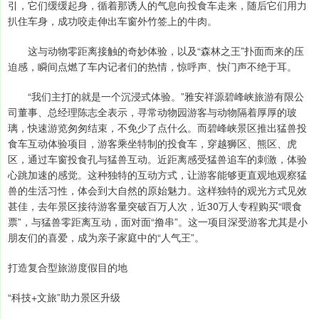
引，它们缓缓起身，循着那诱人的气息向投食车走来，随后它们用力
扒住车身，成功咬走伸出车窗外竹签上的牛肉。
这与动物零距离接触的奇妙体验，以及“森林之王”扑面而来的压
迫感，瞬间点燃了车内记者们的热情，惊呼声、快门声不绝于耳。
“我们主打的就是一个沉浸式体验。”雅安祥源碧峰峡旅游有限公
司董事、总经理陈志全表示，寻常动物园游客与动物隔着厚厚的玻
璃，快速游览匆匆结束，不免少了点什么。而碧峰峡景区推出猛兽投
食车互动体验项目，游客乘坐特制的投食车，穿越狮区、熊区、虎
区，通过车窗投食孔与猛兽互动。近距离感受猛兽追车的刺激，体验
心跳加速的感觉。这种独特的互动方式，让游客能够更直观地观察猛
兽的生活习性，体会到大自然的原始魅力。这样独特的观光方式见效
甚佳，去年景区接待游客量突破百万人次，近30万人专程购买“喂食
票”，与猛兽零距离互动，面对面“撸串”。这一项目深受游客尤其是小
朋友们的喜爱，成为亲子家庭中的“人气王”。
打造复合型旅游度假目的地
“科技+文旅”助力景区升级